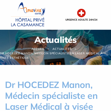
Panneau de gestion des cookies
URGENCE ADULTE 24H/24
Actualités
ACCUEIL
ACTUALITÉS
DR HOCEDEZ MANON, MÉDECIN SPÉCIALISTE EN LASER MÉDICAL À
VISÉE ESTHÉTIQUE
Dr HOCEDEZ Manon,
Médecin spécialiste en
Laser Médical à visée