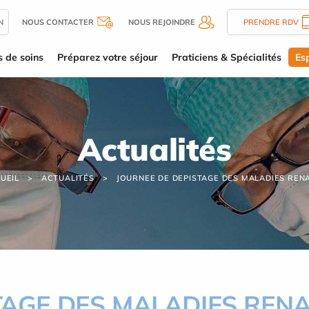
N
NOUS CONTACTER
NOUS REJOINDRE
PRENDRE RDV
s de soins
Préparez votre séjour
Praticiens & Spécialités
Es
Actualités
UEIL
ACTUALITÉS
JOURNEE DE DEPISTAGE DES MALADIES REN
TAGE DES MALADIES REN