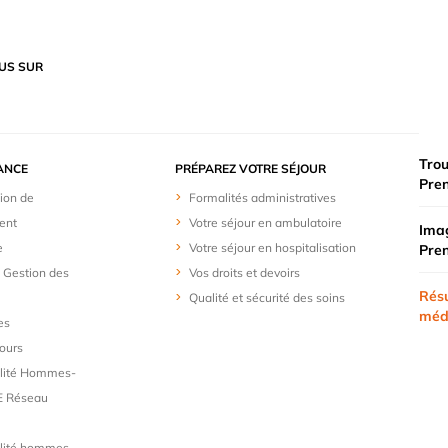
US SUR
Trou
ANCE
PRÉPAREZ VOTRE SÉJOUR
Pre
ion de
Formalités administratives
ent
Votre séjour en ambulatoire
Imag
e
Votre séjour en hospitalisation
Pre
t Gestion des
Vos droits et devoirs
Résu
Qualité et sécurité des soins
méd
es
ours
alité Hommes-
 Réseau
lité hommes -