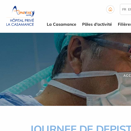
Panneau de gestion des cookies
FR
E
La Casamance
Pôles d'activité
Filière
ACC
JOURNEE DE DEPIS