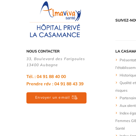
SUIVEZ-NO
NOUS CONTACTER
LA CASAM
33, Boulevard des Farigoules
Présentat
13400 Aubagne
l'établissem
Historiqu
Tél. : 04 91 88 40 00
Qualité e
Prendre rdv : 04 91 88 43 39
risques
Envoyer un email
Partenair
Aux alent
Index ég
Femmes GIE
Santé
Index éga