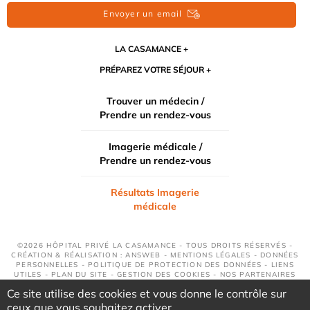
Envoyer un email
LA CASAMANCE
PRÉPAREZ VOTRE SÉJOUR
Trouver un médecin /
Prendre un rendez-vous
Imagerie médicale /
Prendre un rendez-vous
Résultats Imagerie
médicale
©2026 HÔPITAL PRIVÉ LA CASAMANCE - TOUS DROITS RÉSERVÉS -
CRÉATION & RÉALISATION : ANSWEB -
MENTIONS LÉGALES
-
DONNÉES
PERSONNELLES
-
POLITIQUE DE PROTECTION DES DONNÉES
-
LIENS
UTILES
-
PLAN DU SITE
-
GESTION DES COOKIES
-
NOS PARTENAIRES
Ce site utilise des cookies et vous donne le contrôle sur
ceux que vous souhaitez activer