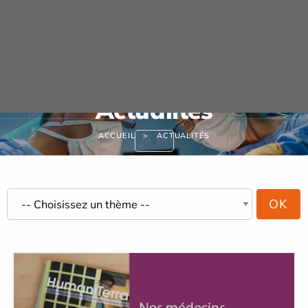
Panneau de gestion des cookies
URGENCE ADULTE 24H/24
Actualités
ACCUEIL
ACTUALITÉS
FR
EN