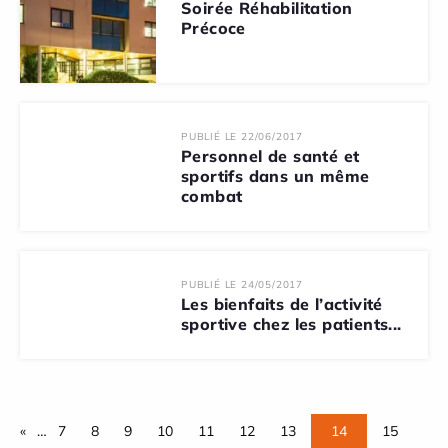
Soirée Réhabilitation
Précoce
PUBLIÉ LE 22/06/2017
Personnel de santé et
sportifs dans un même
combat
PUBLIÉ LE 24/05/2017
Les bienfaits de l’activité
sportive chez les patients...
«
…
7
8
9
10
11
12
13
14
15