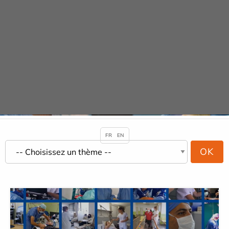
Panneau de gestion des cookies
URGENCE ADULTE 24H/24
Actualités
ACCUEIL
ACTUALITÉS
FR
EN