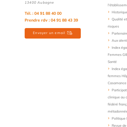
13400 Aubagne
l'établissem
Historiqu
Tél. : 04 91 88 40 00
Qualité e
Prendre rdv : 04 91 88 43 39
risques
Envoyer un email
Partenair
Aux alent
Index ég
Femmes GIE
Santé
Index éga
femmes Hôpi
Casamance
Participat
clinique au 
fédéré franç
métadonnée
Politique
Revue de