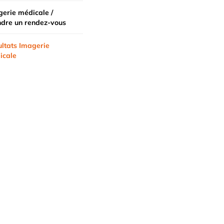
erie médicale /
ndre un rendez-vous
ltats Imagerie
icale