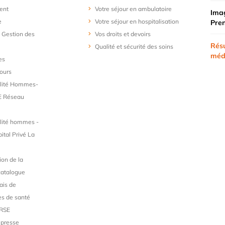
ent
Votre séjour en ambulatoire
Imag
e
Votre séjour en hospitalisation
Pre
t Gestion des
Vos droits et devoirs
Résu
Qualité et sécurité des soins
méd
es
ours
alité Hommes-
 Réseau
lité hommes -
tal Privé La
ion de la
catalogue
ais de
s de santé
 RSE
 presse