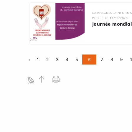
CAMPAGNES D'INFORMA
PUBLIÉ LE 11/06/2020
Journée mondial
«
1
2
3
4
5
6
7
8
9