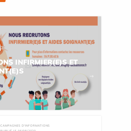
S
NS INFIRMIER(E)S ET
NT(E)S
→
CAMPAGNES D'INFORMATIONS
PUBLIÉ LE 06/08/2020