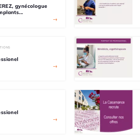
EREZ, gynécologue
mplants...
→
TIONS
essionel
→
essionel
→