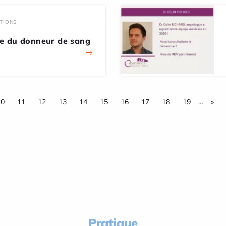
TIONS
e du donneur de sang
→
10
11
12
13
14
15
16
17
18
19
…
»
Pratique