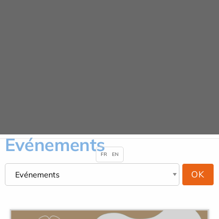
Panneau de gestion des cookies
URGENCE ADULTE 24H/24
Actualités
ACCUEIL
ACTUALITÉS
EVÉNEMENTS
Evénements
FR
EN