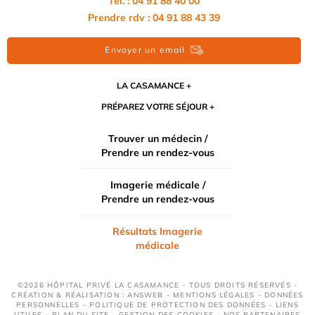
Tél. : 04 91 88 40 00
Prendre rdv : 04 91 88 43 39
Envoyer un email
LA CASAMANCE
PRÉPAREZ VOTRE SÉJOUR
Trouver un médecin /
Prendre un rendez-vous
Imagerie médicale /
Prendre un rendez-vous
Résultats Imagerie
médicale
©2026 HÔPITAL PRIVÉ LA CASAMANCE - TOUS DROITS RÉSERVÉS -
CRÉATION & RÉALISATION : ANSWEB -
MENTIONS LÉGALES
-
DONNÉES
PERSONNELLES
-
POLITIQUE DE PROTECTION DES DONNÉES
-
LIENS
UTILES
-
PLAN DU SITE
-
GESTION DES COOKIES
-
NOS PARTENAIRES