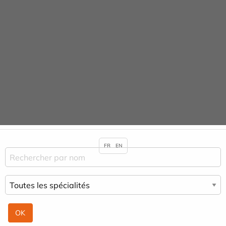
Panneau de gestion des cookies
URGENCE ADULTE 24H/24
Praticiens & Spécialités
ACCUEIL
PRATICIENS & SPÉCIALITÉS
MARIE BARBERET-FAKHRY
FR
EN