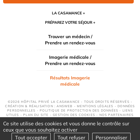
LA CASAMANCE
PRÉPAREZ VOTRE SÉJOUR
Trouver un médecin /
Prendre un rendez-vous
Imagerie médicale /
Prendre un rendez-vous
Résultats Imagerie
médicale
©2026 HÔPITAL PRIVÉ LA CASAMANCE - TOUS DROITS RÉSERVÉS -
CRÉATION & RÉALISATION : ANSWEB -
MENTIONS LÉGALES
-
DONNÉES
PERSONNELLES
-
POLITIQUE DE PROTECTION DES DONNÉES
-
LIENS
UTILES
-
PLAN DU SITE
-
GESTION DES COOKIES
-
NOS PARTENAIRES
Ce site utilise des cookies et vous donne le contrôle sur
ceux que vous souhaitez activer
Tout accepter
Tout refuser
Personnaliser