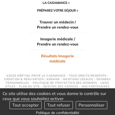
LA CASAMANCE
PRÉPAREZ VOTRE SÉJOUR
Trouver un médecin /
Prendre un rendez-vous
Imagerie médicale /
Prendre un rendez-vous
Résultats Imagerie
médicale
©2026 HÔPITAL PRIVÉ LA CASAMANCE - TOUS DROITS RÉSERVÉS -
CRÉATION & RÉALISATION : ANSWEB -
MENTIONS LÉGALES
-
DONNÉES
PERSONNELLES
-
POLITIQUE DE PROTECTION DES DONNÉES
-
LIENS
UTILES
-
PLAN DU SITE
-
GESTION DES COOKIES
-
NOS PARTENAIRES
Ce site utilise des cookies et vous donne le contrôle sur
ceux que vous souhaitez activer
Tout accepter
Tout refuser
Personnaliser
Politique de confidentialité