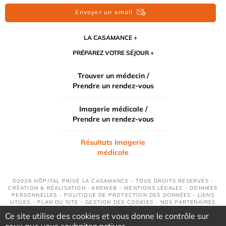
Envoyer un email
LA CASAMANCE
PRÉPAREZ VOTRE SÉJOUR
Trouver un médecin /
Prendre un rendez-vous
Imagerie médicale /
Prendre un rendez-vous
Résultats Imagerie
médicale
©2026 HÔPITAL PRIVÉ LA CASAMANCE - TOUS DROITS RÉSERVÉS -
CRÉATION & RÉALISATION : ANSWEB -
MENTIONS LÉGALES
-
DONNÉES
PERSONNELLES
-
POLITIQUE DE PROTECTION DES DONNÉES
-
LIENS
UTILES
-
PLAN DU SITE
-
GESTION DES COOKIES
-
NOS PARTENAIRES
Ce site utilise des cookies et vous donne le contrôle sur