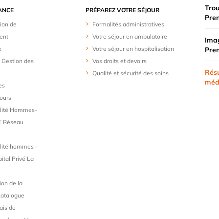
Trou
ANCE
PRÉPAREZ VOTRE SÉJOUR
Pre
ion de
Formalités administratives
ent
Votre séjour en ambulatoire
Imag
e
Votre séjour en hospitalisation
Pre
t Gestion des
Vos droits et devoirs
Résu
Qualité et sécurité des soins
méd
es
ours
alité Hommes-
 Réseau
lité hommes -
tal Privé La
ion de la
catalogue
ais de