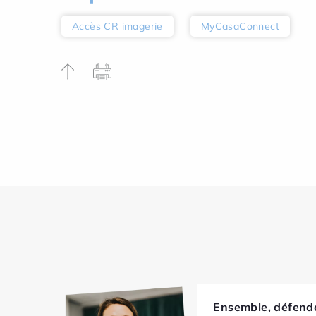
Accès CR imagerie
MyCasaConnect
Ensemble, défendo