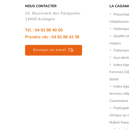
NOUS CONTACTER
LA CASAM
33, Boulevard des Farigoules
Présentat
13400 Aubagne
l'établissem
Historiqu
Tél. : 04 91 88 40 00
Qualité e
Prendre rdv : 04 91 88 43 39
risques
Envoyer un email
Partenair
Aux alent
Index ég
Femmes GIE
Santé
Index éga
femmes Hôpi
Casamance
Participat
clinique au 
fédéré franç