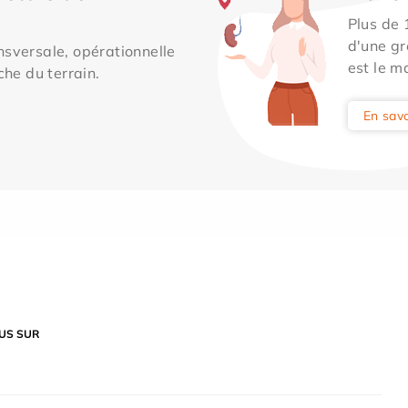
Plus de
d'une gr
sversale, opérationnelle
est le m
che du terrain.
En savo
US SUR