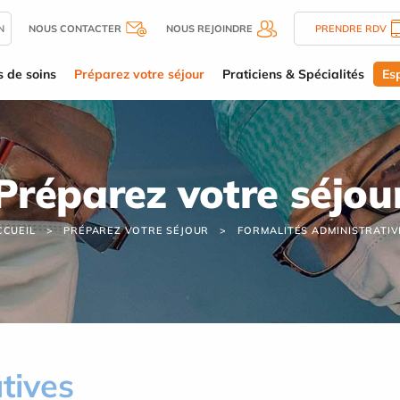
N
NOUS CONTACTER
NOUS REJOINDRE
PRENDRE RDV
s de soins
Préparez votre séjour
Praticiens & Spécialités
Es
Préparez votre séjou
CCUEIL
PRÉPAREZ VOTRE SÉJOUR
FORMALITÉS ADMINISTRATIV
tives