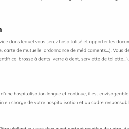
n
ice dans lequel vous serez hospitalisé et apporter les docu
itale, carte de mutuelle, ordonnance de médicaments…). Vous 
ntifrice, brosse à dents, verre à dent, serviette de toilette…).
 d’une hospitalisation longue et continue, il est envisageabl
 en charge de votre hospitalisation et du cadre responsabl
être vigilant sur tout document portant mention de votre ide